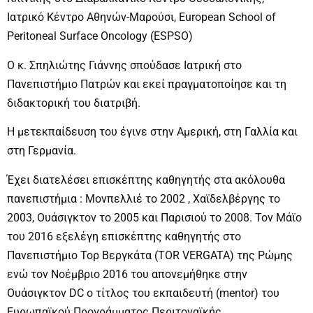
Ιατρικό Κέντρο Αθηνών-Μαρούσι, European School of
Peritoneal Surface Oncology (ESPSO)
Ο κ. Σπηλιώτης Γιάννης σπούδασε Ιατρική στο
Πανεπιστήμιο Πατρών και εκεί πραγματοποίησε και τη
διδακτορική του διατριβή.
Η μετεκπαίδευση του έγινε στην Αμερική, στη Γαλλία και
στη Γερμανία.
Έχει διατελέσει επισκέπτης καθηγητής στα ακόλουθα
πανεπιστήμια : Μονπελλιέ το 2002 , Χαϊδελβέργης το
2003, Ουάσιγκτον το 2005 και Παρισιού το 2008. Τον Μάϊο
του 2016 εξελέγη επισκέπτης καθηγητής στο
Πανεπιστήμιο Τορ Βεργκάτα (TOR VERGATA) της Ρώμης
ενώ τον Νοέμβριο 2016 του απονεμήθηκε στην
Ουάσιγκτον DC ο τίτλος του εκπαιδευτή (mentor) του
Ευρωπαϊκού Προγράμματος Περιτοναϊκής