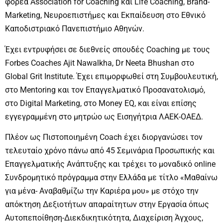
φορέα Association for Coaching και Life Coaching, Brand-
Marketing, Νευροεπιστήμες και Εκπαίδευση στο Εθνικό
Καποδιστριακό Πανεπιστήμιο Αθηνών.
Έχει εντρυφήσει σε διεθνείς σπουδές Coaching με τους
Forbes Coaches Ajit Nawalkha, Dr Neeta Bhushan στο
Global Grit Institute. Έχει επιμορφωθεί στη Συμβουλευτική,
στο Μentoring και τον Επαγγελματικό Προσανατολισμό,
στο Digital Marketing, στο Money ΕQ, και είναι επίσης
εγγεγραμμένη στο μητρώο ως Εισηγήτρια ΛΑΕΚ-ΟΑΕΔ.
Πλέον ως Πιστοποιημένη Coach έχει διοργανώσει τον
τελευταίο χρόνο πάνω από 45 Σεμινάρια Προσωπικής και
Επαγγελματικής Ανάπτυξης και τρέχει το μοναδικό online
Συνδρομητικό πρόγραμμα στην Ελλάδα με τίτλο «Μαθαίνω
για μένα- Αναβαθμίζω την Καριέρα μου» με στόχο την
απόκτηση Δεξιοτήτων απαραίτητων στην Εργασία όπως
Αυτοπεποίθηση-
Διεκδικητικότητα, Διαχείριση Άγχους,