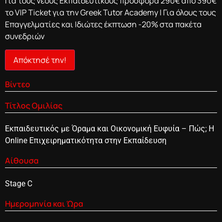
Για τους νέους Εκπαιδευτικούς προσφορά 290€ από 390€
το VIP Ticket για την Greek Tutor Academy | Για όλους τους
Επαγγελματίες και Ιδιώτες έκπτωση -20% στα πακέτα
συνεδριών
Απόκτησέ την!
Βίντεο
Τίτλος Ομιλίας
Εκπαιδευτικός με Όραμα και Οικονομική Ευφυία – Πώς; Η
Online Επιχειρηματικότητα στην Εκπαίδευση
Αίθουσα
Stage C
Ημερομηνία και Ώρα