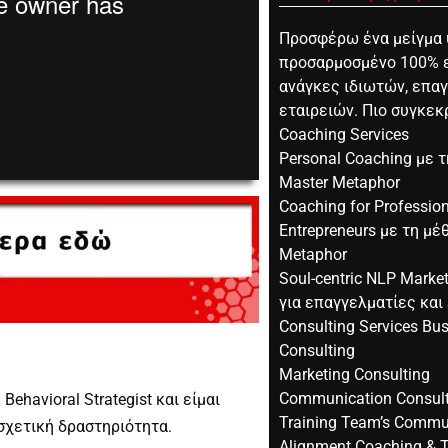
Προσφέρω ένα μείγμα
προσαρμοσμένο 100% 
ανάγκες ιδιωτών, επα
εταιρειών. Πιο συγκεκ
Coaching Services
0:00
Personal Coaching με 
Master Metaphor
Coaching for Professio
Entrepreneurs με τη μέ
Metaphor
Soul-centric NLP Marke
για επαγγελματίες και
Consulting Services Bu
Consulting
Marketing Consulting
Communication Consult
havioral Strategist και είμαι
Training Team’s Commu
σχετική δραστηριότητα.
Alignment Coaching & T