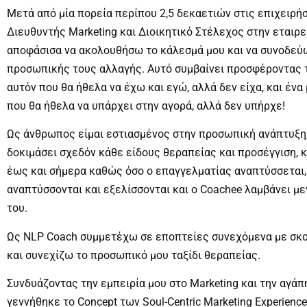
Μετά από μία πορεία περίπου 2,5 δεκαετιών στις επιχειρή
Διευθυντής Marketing και Διοικητικό Στέλεχος στην εταιρεί
αποφάσισα να ακολουθήσω το κάλεσμά μου και να συνοδεύ
προσωπικής τους αλλαγής. Αυτό συμβαίνει προσφέροντας τ
αυτόν που θα ήθελα να έχω και εγώ, αλλά δεν είχα, και έν
που θα ήθελα να υπάρχει στην αγορά, αλλά δεν υπήρχε!
Ως άνθρωπος είμαι εστιασμένος στην προσωπική ανάπτυξη,
δοκιμάσει σχεδόν κάθε είδους θεραπείας και προσέγγιση, κ
έως και σήμερα καθώς όσο ο επαγγελματίας αναπτύσσεται, 
αναπτύσσονται και εξελίσσονται και ο Coachee λαμβάνει με
του.
Ως NLP Coach συμμετέχω σε εποπτείες συνεχόμενα με σκο
και συνεχίζω το προσωπικό μου ταξίδι θεραπείας.
Συνδυάζοντας την εμπειρία μου στο Marketing και την αγάπ
γεννήθηκε το Concept των Soul-Centric Marketing Experienc