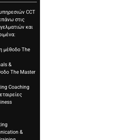
 υπηρεσιών CCT
επάνω στις
γγελματιών και
ριμένα:
τη μέθοδο The
nals &
θοδο The Master
ting Coaching
 εταιρείες
siness
ing
nication &
raining