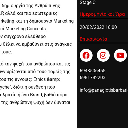
Stage C
η δημιουργία της Ανθρώπινης
LP, αλλά και πιο εσωτερικές
Ημερομηνία και Ώρα
eting και τη δημιουργία Marketing
20/02/2022 18:00
ά Marketing Concepts,
τον σύγχρονο ελεύθερο
Επικοινωνία
υ θέλει να εμβαθύνει στις ανάγκες
 τους.
πό την ψυχή του ανθρώπου και τις
6948506455
αγνωρίζονται από τους τομείς της
6981782203
ου τις έννοιες: Ethics &amp;
yche”, διότι η σύνδεση που
info@panagiotisbarbar
ελματία ή ένα Brand, βαθιά πέρα
η της ανθρώπινη ψυχή δεν δύναται