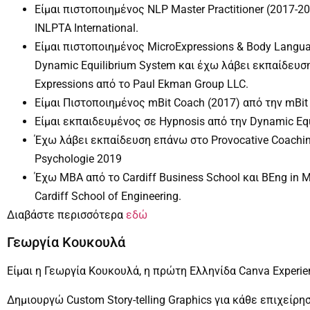
Είμαι πιστοποιημένος NLP Master Practitioner (2017-2
INLPTA International.
Είμαι πιστοποιημένος MicroExpressions & Body Languag
Dynamic Equilibrium System και έχω λάβει εκπαίδευσ
Expressions από το Paul Ekman Group LLC.
Είμαι Πιστοποιημένος mBit Coach (2017) από την mBit I
Είμαι εκπαιδευμένος σε Hypnosis από την Dynamic Eq
Έχω λάβει εκπαίδευση επάνω στο Provocative Coaching 
Psychologie 2019
Έχω ΜΒΑ από το Cardiff Business School και BEng in M
Cardiff School of Engineering.
Διαβάστε περισσότερα
εδώ
Γεωργία Κουκουλά
Είμαι η Γεωργία Κουκουλά, η πρώτη Ελληνίδα Canva Experien
Δημιουργώ Custom Story-telling Graphics για κάθε επιχείρ