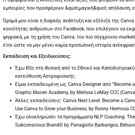
εμπειρίες που προσφέρουν &quot;μαγική&quot; απόλαυση, ε
Όραμά μου είναι η διαρκής ανάπτυξη και εξέλιξη της Canva
κοινότητας ανθρώπων στο Facebook, που επιλέγουν να εκφ
ψηφιακά, με τη χρήση του Canva, του πιο σύγχρονου marketin
έτσι ώστε να μην μένει καμία προσωπική ιστορία ανέκφρασ
Εκπαίδευση και Εξειδικεύσεις:
Έχω BSc στη Φυσική από το Εθνικό και Καποδιστριακό
κατεύθυνση Αστροφυσικής.
Είμαι εκπαιδευμένη ως Canva Designer από “Become a 
Graphic.Maven Academy, by Melissa LeMay CCC (Canva C
Άλλες εκπαιδεύσεις: Canva Next Level: Become a Canva
Use Canva to Grow your Business, by Ronny Hermosa C
Έχω ολοκληρώσει τα προγράμματα NLP Coaching: The 
Subconscious Brand© by Panagiotis Barbarigos, Behavio