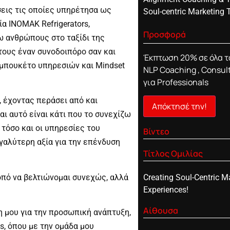
σεις τις οποίες υπηρέτησα ως
Soul-centric Marketing 
α INOMAK Refrigerators,
Προσφορά
ω ανθρώπους στο ταξίδι της
ους έναν συνοδοιπόρο σαν και
Έκπτωση 20% σε όλα 
α μπουκέτο υπηρεσιών και Mindset
NLP Coaching , Consult
για Professionals
 έχοντας περάσει από και
Απόκτησέ την!
αι αυτό είναι κάτι που το συνεχίζω
τόσο και οι υπηρεσίες του
Βίντεο
γαλύτερη αξία για την επένδυση
Τίτλος Ομιλίας
πό να βελτιώνομαι συνεχώς, αλλά
Creating Soul-Centric M
Experiences!
Αίθουσα
η μου για την προσωπική ανάπτυξη,
es, όπου με την ομάδα μου