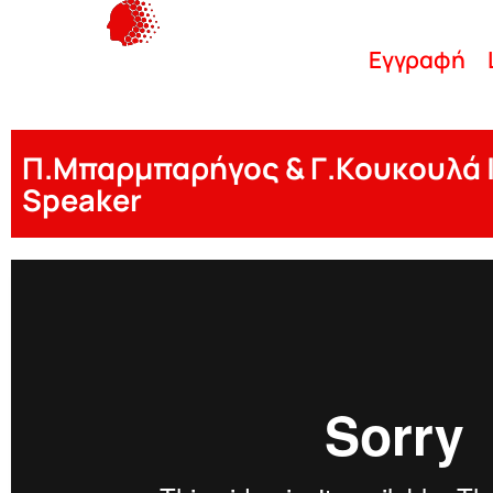
Εγγραφή
Π.Μπαρμπαρήγος & Γ.Κουκουλά |
Speaker
P Barbarigos G Koukoula