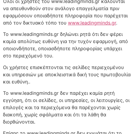
Όλοι οι χρήστες του www.leadingminds.gr καλούνται
να απευθυνθούν στον ανάλογο επαγγελματία πριν
εφαρμόσουν οποιαδήποτε πληροφορία που παρέχεται
από τον δικτυακό τόπο του
www.leadingminds.gr
.
Το www.leadingminds.gr δηλώνει ρητά ότι δεν φέρει
καμία απολύτως ευθύνη για την τυχόν εφαρμογή, από
οποιονδήποτε, οποιασδήποτε πληροφορίας υπάρχει
στο περιεχόμενό του.
Οι χρήστες επισκέπτονται τις σελίδες περιεχομένου
και υπηρεσιών με αποκλειστικά δική τους πρωτοβουλία
και ευθύνη..
Το www.leadingminds.gr δεν παρέχει καμία ρητή
εγγύηση, ότι οι σελίδες, οι υπηρεσίες, οι λειτουργίες, οι
επιλογές και τα περιεχόμενα θα παρέχονται χωρίς
διακοπή, χωρίς σφάλματα και ότι τα λάθη θα
διορθώνονται.
Επίσης το www.leadingminds.gr δεν εγγυάται ότι το