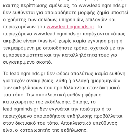
και της περίπτωσης αμέλειας, το www.leadingminds.gr
δεν ευθύνεται για οποιασδήποτε μορφής ζημία υποστεί
ο χρήστης των σελίδων, υπηρεσιών, επιλογών και
περιεχομένων του
www.leadingminds.gr
. Τα
περιεχόμενα www.leadingminds.gr παρέχονται «όπως
ακριβώς είναι» («as is») χωρίς καμία εγγύηση ρητή ή
τεκμαιρόμενη με οποιοδήποτε τρόπο, σχετικά με την
εμπορευσιμότητα και την καταλληλότητα τους για
συγκεκριμένο σκοπό.
Το leadingminds.gr δεν φέρει απολύτως καμία ευθύνη
για τυχόν ανακρίβειες, λάθη ή αλλαγή ημερομηνιών
των εκδηλώσεων που προβάλλονται στον δικτυακό
του τόπο. Την αποκλειστική ευθύνη φέρει ο
καταχωρητής της εκδήλωσης. Επίσης, το
leadingminds.gr δεν εγγυάται την ποιότητα ή το
περιεχόμενο οποιασδήποτε εκδήλωσης προβάλλεται
στον δικτυακό του τόπο. Αποκλειστικά υπεύθυνος
είναι ο καταχωρητής της εκδήλωσης.