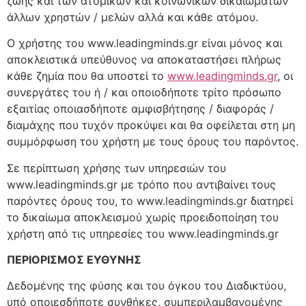
ζωής και των ατομικών και κοινωνικών δικαιωμάτων
άλλων χρηστών / μελών αλλά και κάθε ατόμου.
Ο χρήστης του www.leadingminds.gr είναι μόνος και
αποκλειστικά υπεύθυνος να αποκαταστήσει πλήρως
κάθε ζημία που θα υποστεί το
www.leadingminds.gr
, οι
συνεργάτες του ή / και οποιοδήποτε τρίτο πρόσωπο
εξαιτίας οποιασδήποτε αμφισβήτησης / διαφοράς /
διαμάχης που τυχόν προκύψει και θα οφείλεται στη μη
συμμόρφωση του χρήστη με τους όρους του παρόντος.
Σε περίπτωση χρήσης των υπηρεσιών του
www.leadingminds.gr με τρόπο που αντιβαίνει τους
παρόντες όρους του, το www.leadingminds.gr διατηρεί
το δικαίωμα αποκλεισμού χωρίς προειδοποίηση του
χρήστη από τις υπηρεσίες του www.leadingminds.gr
ΠΕΡΙΟΡΙΣΜΟΣ ΕΥΘΥΝΗΣ
Δεδομένης της φύσης και του όγκου του Διαδικτύου,
υπό οποιεσδήποτε συνθήκες, συμπεριλαμβανομένης