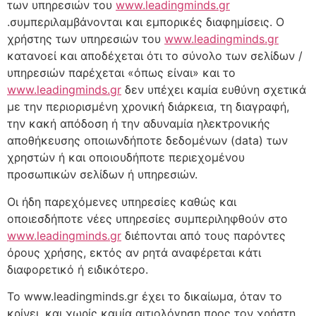
των υπηρεσιών του
www.leadingminds.gr
.συμπεριλαμβάνονται και εμπορικές διαφημίσεις. Ο
χρήστης των υπηρεσιών του
www.leadingminds.gr
κατανοεί και αποδέχεται ότι το σύνολο των σελίδων /
υπηρεσιών παρέχεται «όπως είναι» και το
www.leadingminds.gr
δεν υπέχει καμία ευθύνη σχετικά
με την περιορισμένη χρονική διάρκεια, τη διαγραφή,
την κακή απόδοση ή την αδυναμία ηλεκτρονικής
αποθήκευσης οποιωνδήποτε δεδομένων (data) των
χρηστών ή και οποιουδήποτε περιεχομένου
προσωπικών σελίδων ή υπηρεσιών.
Οι ήδη παρεχόμενες υπηρεσίες καθώς και
οποιεσδήποτε νέες υπηρεσίες συμπεριληφθούν στο
www.leadingminds.gr
διέπονται από τους παρόντες
όρους χρήσης, εκτός αν ρητά αναφέρεται κάτι
διαφορετικό ή ειδικότερο.
Το www.leadingminds.gr έχει το δικαίωμα, όταν το
κρίνει, και χωρίς καμία αιτιολόγηση προς τον χρήστη,