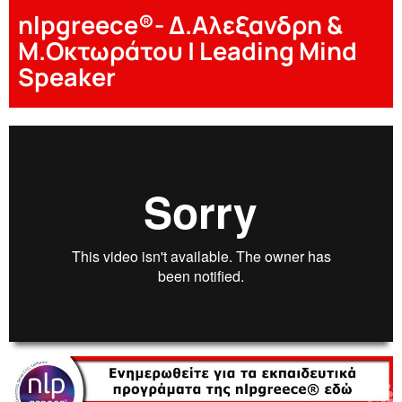
nlpgreece®- Δ.Αλεξανδρη &
Μ.Οκτωράτου | Leading Mind
Speaker
00:00
00:00