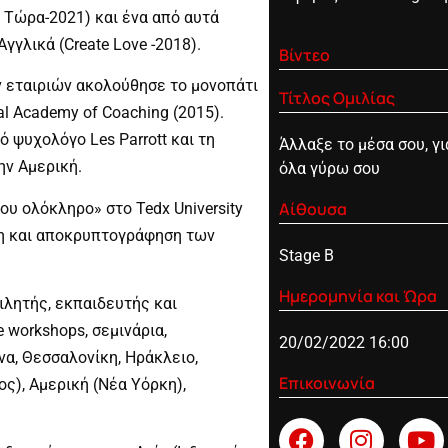
 Τώρα-2021) και ένα από αυτά
Αγγλικά (Create Love -2018).
Βίντεο
 εταιριών ακολούθησε το μονοπάτι
Τίτλος Ομιλίας
al Academy of Coaching (2015).
ό ψυχολόγο Les Parrott και τη
Άλλαξε το μέσα σου, γ
την Αμερική.
όλα γύρω σου
Αίθουσα
σου ολόκληρο» στο Tedx University
ση και αποκρυπτογράφηση των
Stage B
Ημερομηνία και Ώρα
μιλητής, εκπαιδευτής και
e workshops, σεμινάρια,
20/02/2022 16:00
α, Θεσσαλονίκη, Ηράκλειο,
Επικοινωνία
ος), Αμερική (Νέα Υόρκη),