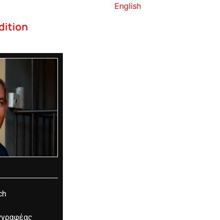
English
dition
ch
υγγραφέας