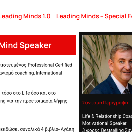
Leading Minds 1.0
Leading Minds – Special E
 Mind Speaker
πιστευμένος Professional Certified
ισμό coaching, International
τόσο στο Life όσο και στο
ing για την προετοιμασία λήψης
Σύντομη Περιγραφή
Life & Relationship Coa
Motivational Speaker
-εκδώσει συνολικά 4 βιβλία- Αγάπη
3 φορές Bestselling Σ