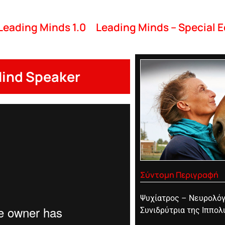
Leading Minds 1.0
Leading Minds – Special E
Mind Speaker
Σύντομη Περιγραφή
Ψυχίατρος – Νευρολό
Συνιδρύτρια της Ιππολ