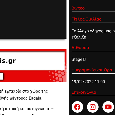
Βίντεο
Τίτλος Ομιλίας
Το Άλογο οδηγός μας 
0:00
εξέλιξη
Αίθουσα
Stage B
Ημερομηνία και Ώρα
19/02/2022 11:00
τή εμπειρία στο χώρο της
Επικοινωνία
θνής μέντορας Eagala.
κή ιατρική και αυτογνωσία –