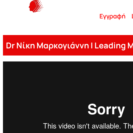
Εγγραφή
Dr Νίκη Μαρκογιάννη | Leading 
Niki Markogianni 2