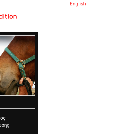
English
dition
γος
υσης