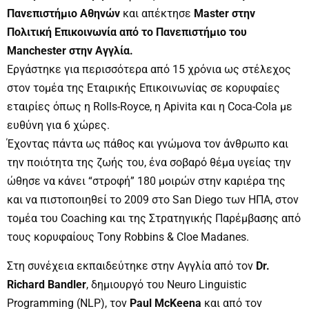
Πανεπιστήμιο Αθηνών
και απέκτησε
Μaster στην
Πολιτική Επικοινωνία από το Πανεπιστήμιο του
Manchester στην Αγγλία.
Εργάστηκε για περισσότερα από 15 χρόνια ως στέλεχος
στον τομέα της Εταιρικής Επικοινωνίας σε κορυφαίες
εταιρίες όπως η Rolls-Royce, η Apivita και η Coca-Cola με
ευθύνη για 6 χώρες.
Έχοντας πάντα ως πάθος και γνώμονα τον άνθρωπο και
την ποιότητα της ζωής του, ένα σοβαρό θέμα υγείας την
ώθησε να κάνει “στροφή” 180 μοιρών στην καριέρα της
και να πιστοποιηθεί το 2009 στο San Diego των ΗΠΑ, στον
τομέα του Coaching και της Στρατηγικής Παρέμβασης από
τους κορυφαίους Tony Robbins & Cloe Madanes.
Στη συνέχεια εκπαιδεύτηκε στην Αγγλία από τον
Dr.
Richard Bandler
, δημιουργό του Neuro Linguistic
Programming (NLP), τον
Paul McKeena
και από τον