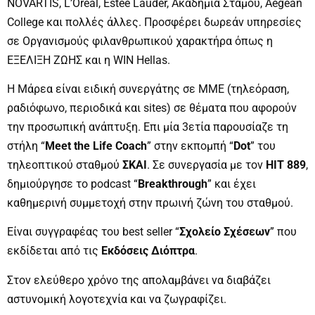
NOVARTIS, L’Oreal, Estee Lauder, Ακαδημία Στάμου, Aegean
College και πολλές άλλες. Προσφέρει δωρεάν υπηρεσίες
σε Οργανισμούς φιλανθρωπικού χαρακτήρα όπως η
ΕΞΕΛΙΞΗ ΖΩΗΣ και η WIN Hellas.
Η Μάρεα είναι ειδική συνεργάτης σε ΜΜΕ (τηλεόραση,
ραδιόφωνο, περιοδικά και sites) σε θέματα που αφορούν
την προσωπική ανάπτυξη. Επι μία 3ετία παρουσίαζε τη
στήλη “
Meet the Life Coach
” στην εκπομπή “
Dot
” του
τηλεοπτικού σταθμού
ΣΚΑΙ
. Σε συνεργασία με τον
HIT 889
,
δημιούργησε το podcast “
Breakthrough
” και έχει
καθημερινή συμμετοχή στην πρωινή ζώνη του σταθμού.
Είναι συγγραφέας του best seller “
Σχολείο Σχέσεων
” που
εκδίδεται από τις
Εκδόσεις Διόπτρα
.
Στον ελεύθερο χρόνο της απολαμβάνει να διαβάζει
αστυνομική λογοτεχνία και να ζωγραφίζει.