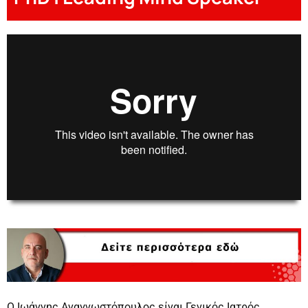
Ioannis Anagnostopoulos
00:00
00:00
Ο Ιωάννης Αναγνωστόπουλος είναι Γενικός Ιατρός,