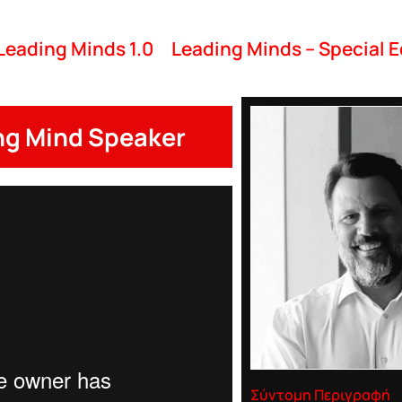
Leading Minds 1.0
Leading Minds – Special E
ng Mind Speaker
Σύντομη Περιγραφή