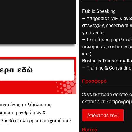
Public Speaking
– Υπηρεσίες VIP & αν
στελεχών, speechwriti
για events.
0:00
– Εκπαίδευση ομιλητώ
πωλήσεων, customer ser
κ.α.)
Business Transformati
– Training & Consulting
Προσφορά
20% έκπτωση σε οποι
εκπαιδευτικό πρόγραμ
, είναι ένας πολύπλευρος
 διοίκηση ανθρώπων &
Απόκτησέ την!
υ βοηθά στελέχη και επιχειρήσεις
Βίντεο