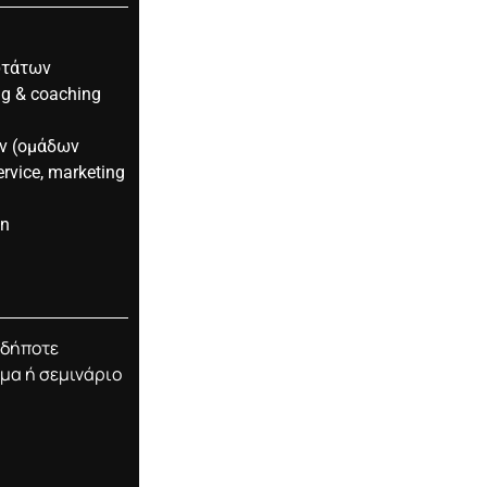
ωτάτων
ng & coaching
ν (ομάδων
vice, marketing
on
οδήποτε
μα ή σεμινάριο