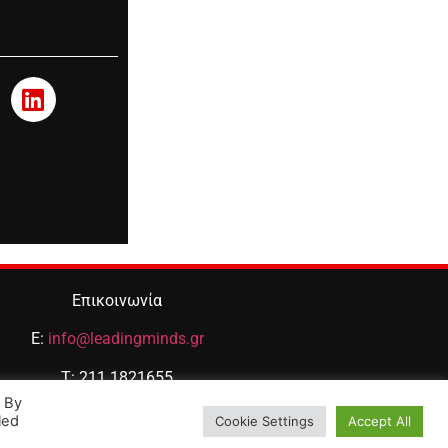
Επικοινωνία
E:
info@leadingminds.gr
T: 211 1821655
. By
Μ: 6944111433
led
Cookie Settings
Accept All