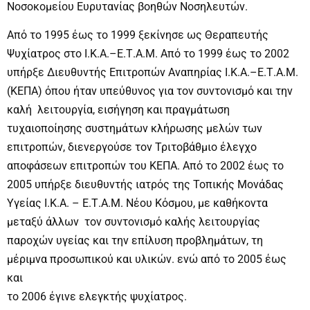
Νοσοκομείου Ευρυτανίας βοηθών Νοσηλευτών.
Από το 1995 έως το 1999 ξεκίνησε ως Θεραπευτής
Ψυχίατρος στο Ι.Κ.Α.–Ε.Τ.Α.Μ. Από το 1999 έως το 2002
υπήρξε Διευθυντής Επιτροπών Αναπηρίας Ι.Κ.Α.–Ε.Τ.Α.Μ.
(ΚΕΠΑ) όπου ήταν υπεύθυνος για τον συντονισμό και την
καλή λειτουργία, εισήγηση και πραγμάτωση
τυχαιοποίησης συστημάτων κλήρωσης μελών των
επιτροπών, διενεργούσε τον Τριτοβάθμιο έλεγχο
αποφάσεων επιτροπών του ΚΕΠΑ. Από το 2002 έως το
2005 υπήρξε διευθυντής ιατρός της Τοπικής Μονάδας
Υγείας Ι.Κ.Α. – Ε.Τ.Α.Μ. Νέου Κόσμου, με καθήκοντα
μεταξύ άλλων τον συντονισμό καλής λειτουργίας
παροχών υγείας και την επίλυση προβλημάτων, τη
μέριμνα προσωπικού και υλικών. ενώ από το 2005 έως
και
το 2006 έγινε ελεγκτής ψυχίατρος.