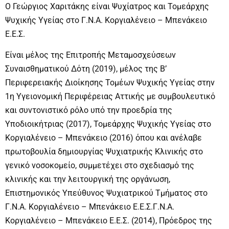
O Γεώργιος Χαριτάκης είναι Ψυχίατρος και Τομεάρχης
Ψυχικής Υγείας στο Γ.Ν.Α. Κοργιαλένειο – Μπενάκειο
Ε.Ε.Σ.
Είναι μέλος της Επιτροπής Μεταμοσχεύσεων
Συναισθηματικού Δότη (2019), μέλος της Β’
Περιφερειακής Διοίκησης Τομέων Ψυχικής Υγείας στην
1η Υγειονομική Περιφέρειας Αττικής με συμβουλευτικό
και συντονιστικό ρόλο υπό την προεδρία της
Υποδιοικήτριας (2017), Τομεάρχης Ψυχικής Υγείας στο
Κοργιαλένειο – Μπενάκειο (2016) όπου και ανέλαβε
πρωτοβουλία δημιουργίας Ψυχιατρικής Κλινικής στο
γενικό νοσοκομείο, συμμετέχει στο σχεδιασμό της
κλινικής και την λειτουργική της οργάνωση,
Επιστημονικός Υπεύθυνος Ψυχιατρικού Τμήματος στο
Γ.Ν.Α. Κοργιαλένειο – Μπενάκειο Ε.Ε.Σ.Γ.Ν.Α.
Κοργιαλένειο – Μπενάκειο Ε.Ε.Σ. (2014), Πρόεδρος της