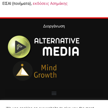
ΕΙΣΑΙ (ποιήματα),
εκδόσεις Ασημάκης
Διοργάνωση
Επικοινωνία